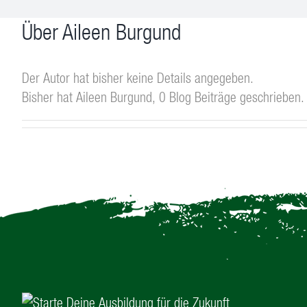
Über
Aileen Burgund
Der Autor hat bisher keine Details angegeben.
Bisher hat Aileen Burgund, 0 Blog Beiträge geschrieben.